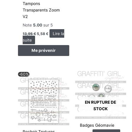
Tampons
Transparents Zoom
V2
Note
5.00
sur 5
Lire la
13,95
€
5,58
€
suite
Me prévenir
Le
Le
-60%
prix
prix
initial
actuel
était :
est :
4,95 €.
1,98 €.
EN RUPTURE DE
STOCK
Badges Géomavie
Pochoir Textures