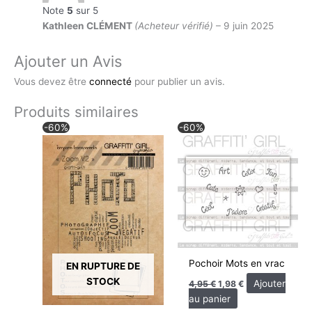
Note
5
sur 5
Kathleen CLÉMENT
(Acheteur vérifié)
–
9 juin 2025
Ajouter un Avis
Vous devez être
connecté
pour publier un avis.
Produits similaires
Le
Le
Le
Le
-60%
-60%
prix
prix
prix
prix
initial
actuel
initial
actuel
était :
est :
était :
est :
13,95 €.
5,58 €.
4,95 €.
1,98 €.
Pochoir Mots en vrac
EN RUPTURE DE
STOCK
Ajouter
4,95
€
1,98
€
au panier