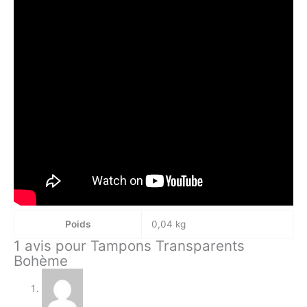
Poids
0,04 kg
1 avis pour
Tampons Transparents
Bohème