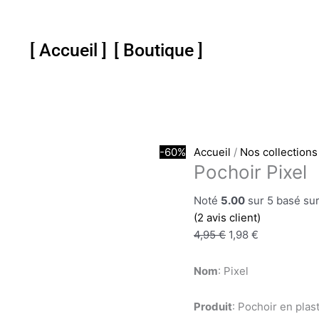
quantité
Le
Le
de
prix
prix
Pochoir
initial
actuel
[ Accueil ]
[ Boutique ]
Pixel
était :
est :
4,95 €.
1,98 €.
-60%
Accueil
/
Nos collections
Pochoir Pixel
Noté
5.00
sur 5 basé su
(
2
avis client)
4,95
€
1,98
€
Nom
: Pixel
Produit
: Pochoir en plas