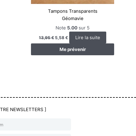
Tampons Transparents
Géomavie
Note
5.00
sur 5
Lire la suite
13,95
€
5,58
€
Me prévenir
OTRE NEWSLETTERS ]