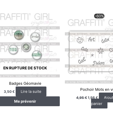
Le
Le
-60%
prix
prix
initial
actuel
était :
est :
4,95 €.
1,98 €.
EN RUPTURE DE STOCK
Badges Géomavie
Pochoir Mots en v
Lire la suite
3,50
€
Ajou
4,95
€
1,98
€
Me prévenir
panier