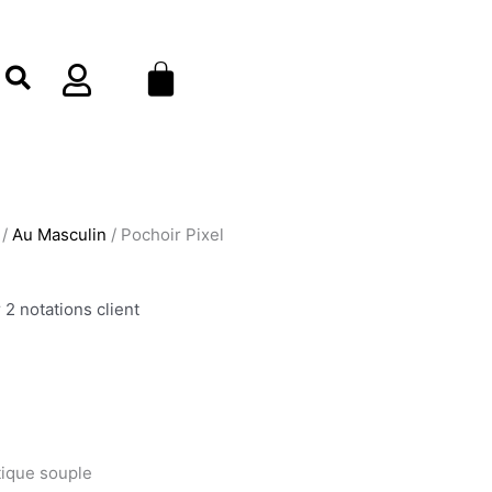
était :
est :
Pixel
4,95 €.
1,98 €.
Panier
/
Au Masculin
/ Pochoir Pixel
r
2
notations client
tique souple